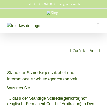
Zum
Tel. 06136 / 99 58 50
|
sr@text-law.de
Inhalt
Xing
springen
Zurück
Vor
Ständiger Schieds(gerichts)hof und
internationale Schiedsgerichtsbarkeit
Wussten Sie…
… dass der
Ständige Schieds(gerichts)hof
(englisch: Permanent Court of Arbitration) in Den