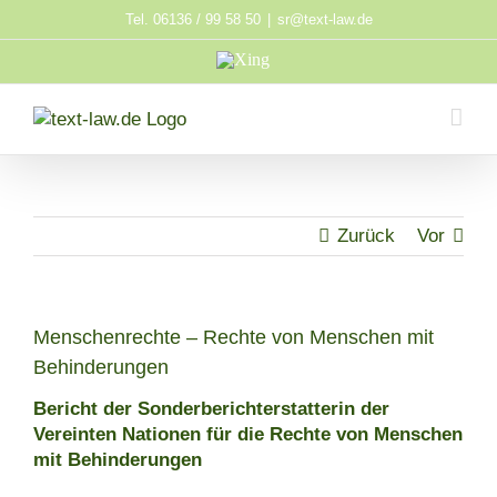
Zum
Tel. 06136 / 99 58 50
|
sr@text-law.de
Inhalt
Xing
springen
Zurück
Vor
Menschenrechte – Rechte von Menschen mit
Behinderungen
Bericht der Sonderberichterstatterin der
Vereinten Nationen für die Rechte von Menschen
mit Behinderungen