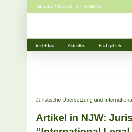
Zum
Tel. 06136 / 99 58 50
|
sr@text-law.de
Inhalt
springen
text + law
Aktuelles
Fachgebiete
Juristische Übersetzung und Internationa
Artikel in NJW:
Juri
“International Legal