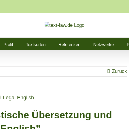
Profil
Textsorten
Referenzen
Netzwerke
P
Zurück
l Legal English
stische Übersetzung und
 English”