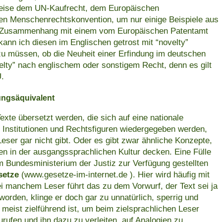
weise dem UN-Kaufrecht, dem Europäischen
n Menschenrechtskonvention, um nur einige Beispiele aus
m Zusammenhang mit einem vom Europäischen Patentamt
 kann ich diesen im Englischen getrost mit “novelty”
 müssen, ob die Neuheit einer Erfindung im deutschen
ovelty” nach englischem oder sonstigem Recht, denn es gilt
Ü.
ngsäquivalent
xte übersetzt werden, die sich auf eine nationale
Institutionen und Rechtsfiguren wiedergegeben werden,
Leser gar nicht gibt. Oder es gibt zwar ähnliche Konzepte,
nen in der ausgangssprachlichen Kultur decken. Eine Fülle
om Bundesministerium der Justiz zur Verfügung gestellten
setze
(www.gesetze-im-internet.de ). Hier wird häufig mit
i manchem Leser führt das zu dem Vorwurf, der Text sei ja
orden, klinge er doch gar zu unnatürlich, sperrig und
r meist zielführend ist, um beim zielsprachlichen Leser
rufen und ihn dazu zu verleiten, auf Analogien zu