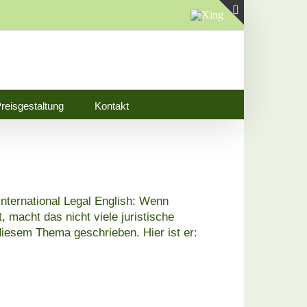
Xing
Toggle
Sliding
Bar
Area
reisgestaltung
Kontakt
International Legal English: Wenn
, macht das nicht viele juristische
diesem Thema geschrieben. Hier ist er: