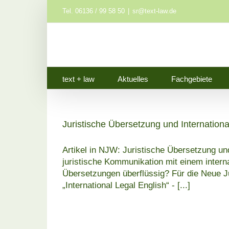
Zum
Tel. 06136 / 99 58 50
|
sr@text-law.de
Inhalt
springen
text + law
Aktuelles
Fachgebiete
Juristische Übersetzung und Internationa
Artikel in NJW: Juristische Übersetzung und
juristische Kommunikation mit einem internat
Übersetzungen überflüssig? Für die Neue Ju
„International Legal English“ -
[...]