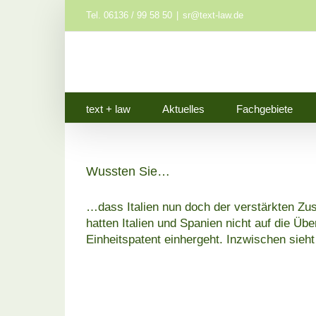
Zum
Tel. 06136 / 99 58 50
|
sr@text-law.de
Inhalt
springen
text + law
Aktuelles
Fachgebiete
Wussten Sie…
…dass Italien nun doch der verstärkten Zus
hatten Italien und Spanien nicht auf die Üb
Einheitspatent einhergeht. Inzwischen sieht