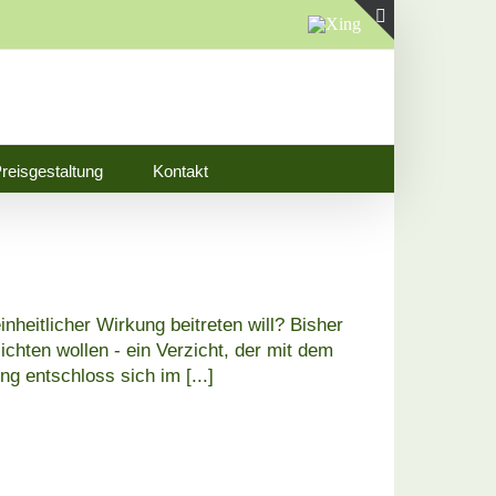
Xing
Toggle
Sliding
Bar
Area
reisgestaltung
Kontakt
heitlicher Wirkung beitreten will? Bisher
ichten wollen - ein Verzicht, der mit dem
rung entschloss sich im
[...]